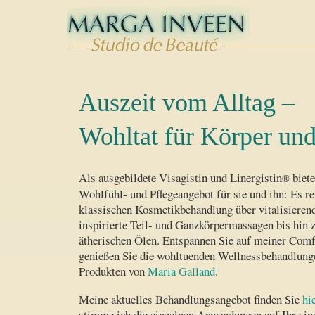
Auszeit vom Alltag –
Wohltat für Körper und
Als ausgebildete Visagistin und Linergistin
biete
®
Wohlfühl- und Pflegeangebot für sie und ihn: Es re
klassischen Kosmetik­be­handlung über vitalisierend
inspirierte Teil- und Ganzkörper­massagen bis hin
ätherischen Ölen. Ent­spannen Sie auf meiner Com
genießen Sie die wohl­tuen­den Well­ness­behand­lung
Produk­ten von
Maria Galland
.
Meine aktuel­les Behandlungs­ange­bot finden Sie
hi
stim­me ich die einzelnen An­wendungen auf Ihre ind